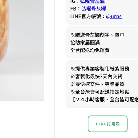
IG：
弘曜骨灰罈
FB：
弘曜骨灰罈
LINE官方帳號：
@urns
※贈送骨灰罈刻字、包巾
協助家屬圓滿
全台配送均免運費
※提供專業客製化紙紮服務
※客製化最快3天內交貨
※最快速交件、專業品質
※全台灣皆可配送指定地點
【２４小時客服、全台皆可配
LINE訂購