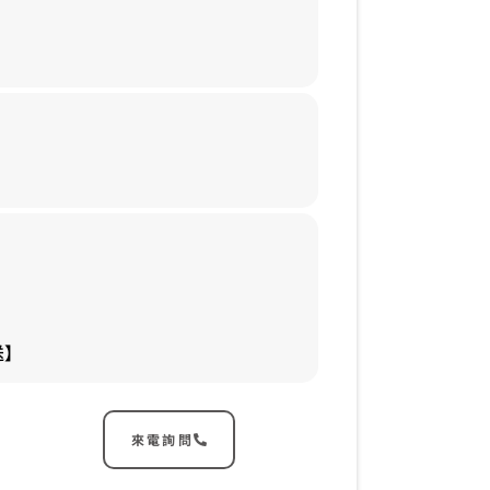
送】
來電詢問