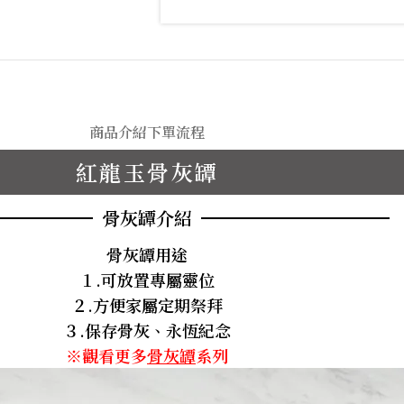
商品介紹
下單流程
紅龍玉骨灰罈
骨灰罈介紹
骨灰罈用途
１.可放置專屬靈位
２.方便家屬定期祭拜
３.保存骨灰、永恆紀念
※觀看更多
骨灰罈
系列