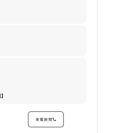
送】
來電詢問