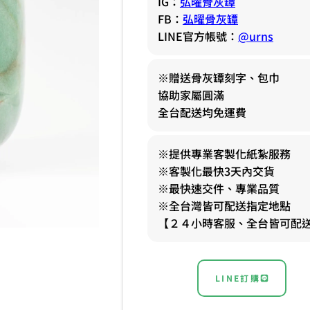
IG：
弘曜骨灰罈
FB：
弘曜骨灰罈
LINE官方帳號：
@urns
※贈送骨灰罈刻字、包巾
協助家屬圓滿
全台配送均免運費
※提供專業客製化紙紮服務
※客製化最快3天內交貨
※最快速交件、專業品質
※全台灣皆可配送指定地點
【２４小時客服、全台皆可配
LINE訂購