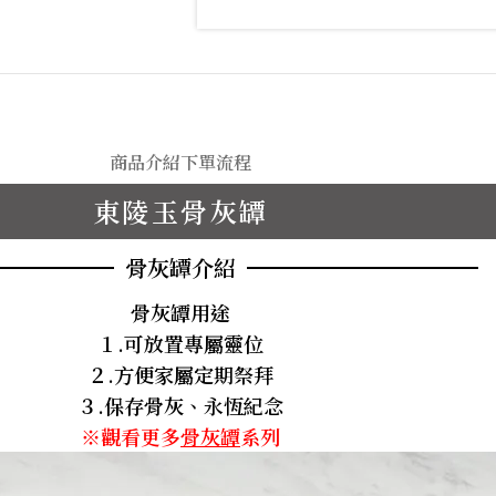
商品介紹
下單流程
東陵玉骨灰罈
骨灰罈介紹
骨灰罈用途
１.可放置專屬靈位
２.方便家屬定期祭拜
３.保存骨灰、永恆紀念
※觀看更多
骨灰罈
系列