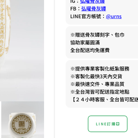
IG：
弘曜骨灰罈
FB：
弘曜骨灰罈
LINE官方帳號：
@urns
※贈送骨灰罈刻字、包巾
協助家屬圓滿
全台配送均免運費
※提供專業客製化紙紮服務
※客製化最快3天內交貨
※最快速交件、專業品質
※全台灣皆可配送指定地點
【２４小時客服、全台皆可配
LINE訂購