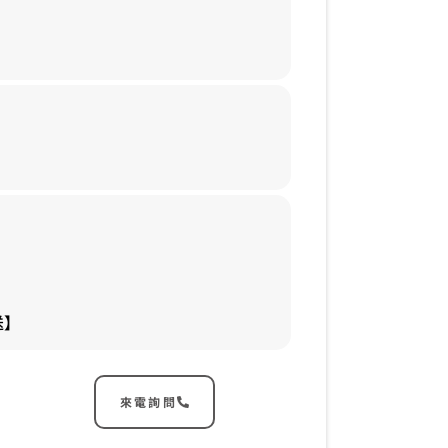
送】
來電詢問