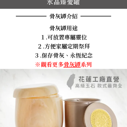
水晶臻愛罐
骨灰罈介紹
骨灰罈用途
１.可放置專屬靈位
２.方便家屬定期祭拜
３.保存骨灰、永恆紀念
※觀看更多
骨灰罈
系列