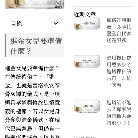
近期文章
網路花店推
目錄
薦｜弘曜花
藝全台代客
進金女兒要準備
送花服務
什麼？
進塔擇日費
用要多少？
進金女兒要準備什麼？
進塔擇日的
在傳統禮俗中，「進
吉日、方位
金」也就是晉塔或安奉
一次看
骨灰罈的儀式，是一項
極具孝道與慎終追遠意
進塔誰不能
去？專家說
義的禮節。若以女兒身
這兩種人要
分參與進金儀式，在現
特別小心！
代已無禁忌，但仍有一
些習俗要注意。以下為