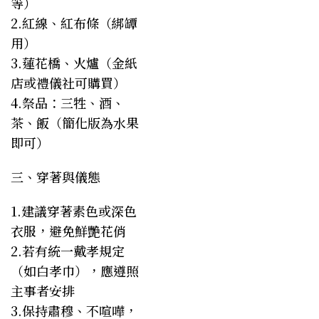
等）
2.紅線、紅布條（綁罈
用）
3.蓮花橋、火爐（金紙
店或禮儀社可購買）
4.祭品：三牲、酒、
茶、飯（簡化版為水果
即可）
三、穿著與儀態
1.建議穿著素色或深色
衣服，避免鮮艷花俏
2.若有統一戴孝規定
（如白孝巾），應遵照
主事者安排
3.保持肅穆、不喧嘩，