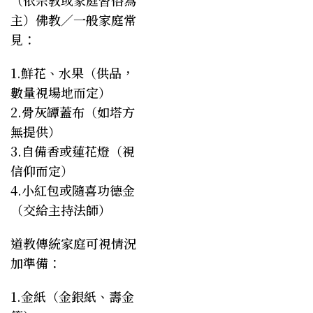
主）佛教／一般家庭常
見：
1.鮮花、水果（供品，
數量視場地而定）
2.骨灰罈蓋布（如塔方
無提供）
3.自備香或蓮花燈（視
信仰而定）
4.小紅包或隨喜功德金
（交給主持法師）
道教傳統家庭可視情況
加準備：
1.金紙（金銀紙、壽金