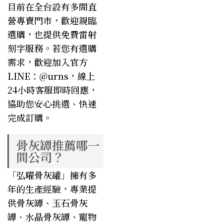
目前在全台設有多間直
營專賣門市，歡迎親臨
選購，也提供免費雷射
刻字服務。若您有選購
需求，歡迎加入官方
LINE：@urns，線上
24小時客服即時回應，
協助您安心挑選、快速
完成訂購。
骨灰罈推薦哪一
間公司？
「弘曜骨灰罐」擁有多
年的生產經驗，專業提
供
骨灰罈
、
玉石骨灰
罈
、
水晶骨灰罈
、
寵物