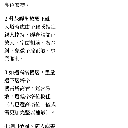
亮色衣物。
2.骨灰罈擺放要正確
入塔時應由子孫或指定
親人捧持，罈身須端正
放入，字面朝前、勿歪
斜，象徵子孫正氣、事
業順利。
3.如遇高塔樓層，盡量
選下層塔格
樓高塔高者，氣容易
散，選低格塔位較佳
（若已選高格位，儀式
需更加完整以補氣）。
4.避開孕婦、病人或喪