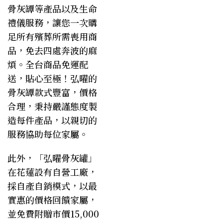
骨灰罈
等產品以及生命
禮儀服務，讓您一次購
足所有殯葬所需喪用商
品，免去四處奔波的麻
煩。全台商品免運配
送，貼心至極！弘曜的
骨灰罈款式
豐富，價格
合理，秉持嚴謹態度製
造每件產品，以親切的
服務協助每位家屬。
此外，「
弘曜骨灰罐
」
在花蓮設有自營工廠，
採自產自銷模式，以最
實惠的價格回饋家屬，
並免費附贈市價15,000