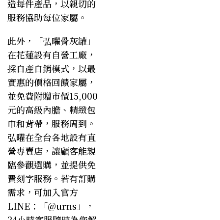
造每件產品，以親切的
服務協助每位家屬。
此外，「
弘曜骨灰罐
」
在花蓮設有自營工廠，
採自產自銷模式，以最
實惠的價格回饋家屬，
並免費附贈市價15,000
元的高級內膽、精緻包
巾和背帶，服務周到。
弘曜在全台各地設有直
營專賣店，讓顧客能親
臨參觀選購，並提供免
費刻字服務。若有訂購
需求，可加入官方
LINE：「
@urns
」，
24小時客服隨時為您解