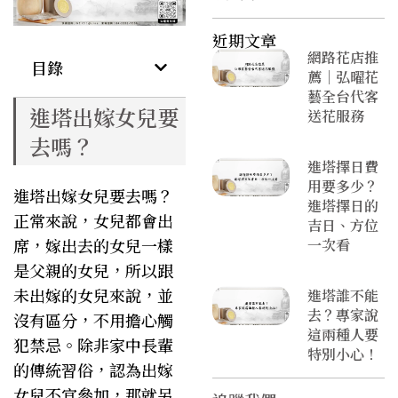
近期文章
網路花店推
目錄
薦｜弘曜花
藝全台代客
進塔出嫁女兒要
送花服務
去嗎？
進塔擇日費
用要多少？
進塔出嫁女兒要去嗎？
進塔擇日的
正常來說，女兒都會出
吉日、方位
席，嫁出去的女兒一樣
一次看
是父親的女兒，所以跟
未出嫁的女兒來說，並
進塔誰不能
去？專家說
沒有區分，不用擔心觸
這兩種人要
犯禁忌。除非家中長輩
特別小心！
的傳統習俗，認為出嫁
女兒不宜參加，那就另