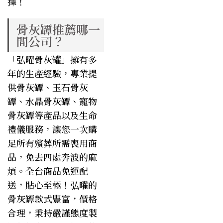
擇！
骨灰罈推薦哪一
間公司？
「弘曜骨灰罐」擁有多
年的生產經驗，專業提
供
骨灰罈
、
玉石骨灰
罈
、
水晶骨灰罈
、
寵物
骨灰罈
等產品以及生命
禮儀服務，讓您一次購
足所有殯葬所需喪用商
品，免去四處奔波的麻
煩。全台商品免運配
送，貼心至極！弘曜的
骨灰罈款式
豐富，價格
合理，秉持嚴謹態度製