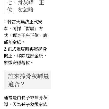
七、骨灰罈「正
位」勿忽略
1.若當天無法正式安
奉，可採「暫厝」方
式，罈身不座正位，底
部墊金紙。
2.正式進塔時再將罈身
擺正、移除底部金紙，
象徵安穩落位。
誰來捧骨灰罈最
適合？
通常是由長子來捧骨灰
罈，因為長子象徵家族