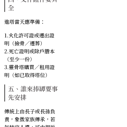
全
進塔當天應準備：
1.火化許可證或遷出證
明（撿骨／遷葬）
2.死亡證明或除戶謄本
（至少一份）
3.靈骨塔購買／租用證
明（如已取得塔位）
五、誰來捧罈要事
先安排
傳統上由長子或長孫負
責，象徵家族傳承，若
無特定人選，可由親近